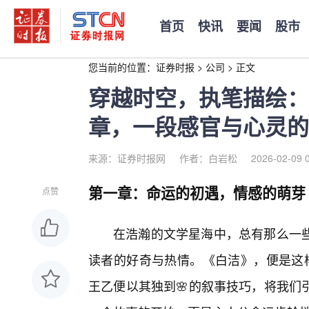
首页
快讯
要闻
股市
您当前的位置：
证券时报
>
公司
>
正文
穿越时空，执笔描绘：王
章，一段感官与心灵的
来源：证券时报网
作者：白岩松
2026-02-09 
第一章：命运的初遇，情感的萌芽
点赞
在浩瀚的文学星海中，总有那么一
读者的好奇与热情。《白洁》，便是这
王乙便以其独到🌸的叙事技巧，将我们