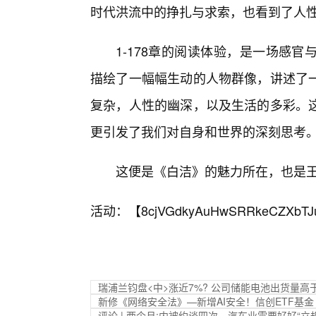
时代洪流中的挣扎与求索，也看到了人
1-178章的阅读体验，是一场感
描绘了一幅幅生动的人物群像，讲述了
复杂，人性的幽深，以及生活的多彩。
更引发了我们对自身和世界的深刻思考
这便是《白洁》的魅力所在，也是
活动：【
8cjVGdkyAuHwSRRkeCZXbTJ
瑞浦兰钧盘<中>涨近7%? 公司储能电池出货量高
新修《网络安全法》—新增AI安全！信创ETF基金（
评论 | 两个月:内被约谈四次，汽车业需要好好“立